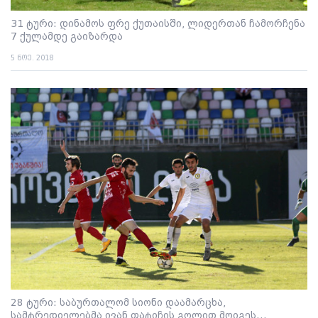
31 ტური: დინამოს ფრე ქუთაისში, ლიდერთან ჩამორჩენა
7 ქულამდე გაიზარდა
5 ნოე. 2018
28 ტური: საბურთალომ სიონი დაამარცხა,
სამტრედიელებმა ივან ფატიჩის გოლით მოიგეს...