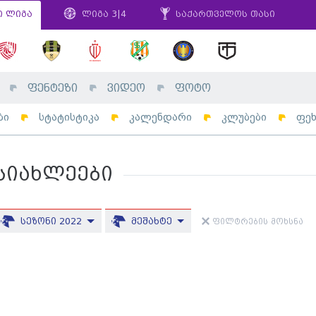
ი ლიგა
ლიგა 3|4
საქართველოს თასი
ფენტეზი
ვიდეო
ფოტო
ბი
სტატისტიკა
კალენდარი
კლუბები
ფე
სიახლეები
სეზონი 2022
მეშახტე
ფილტრების მოხსნა