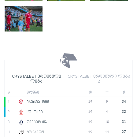
CRYSTALBET ეროვნული
CRYSTALBET ეროვნული ლიგა
ლიგა
2
±
ა
კლუბი
თ
ქ
19
9
34
1.
იბერია 1999
19
4
32
2.
რუსთავი
19
10
31
3.
დინამო თბ
19
11
27
4.
ტორპედო