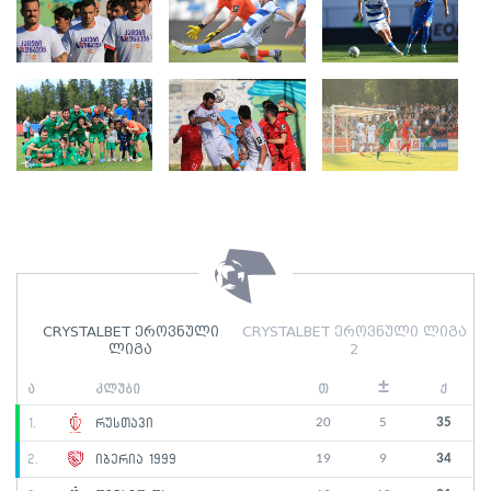
CRYSTALBET ეროვნული
CRYSTALBET ეროვნული ლიგა
ლიგა
2
±
ა
კლუბი
თ
ქ
20
5
35
1.
რუსთავი
19
9
34
2.
იბერია 1999