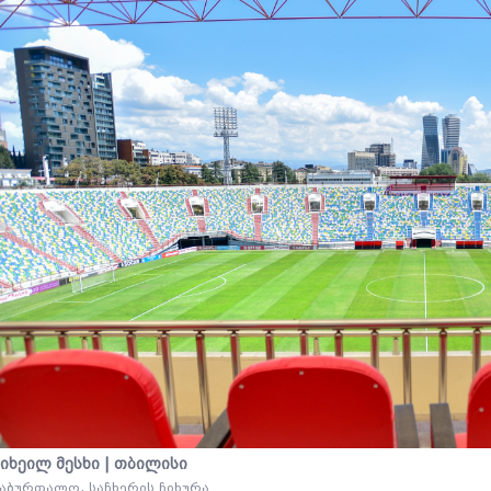
მიხეილ მესხი | თბილისი
აბურთალო, საჩხერის ჩიხურა