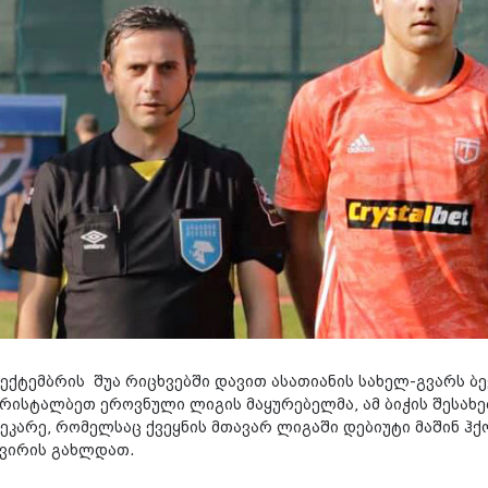
სექტემბრის შუა რიცხვებში დავით ასათიანის სახელ-გვარს ბ
კრისტალბეთ ეროვნული ლიგის მაყურებელმა, ამ ბიჭის შესახებ
მეკარე, რომელსაც ქვეყნის მთავარ ლიგაში დებიუტი მაშინ ჰ
კვირის გახლდათ.