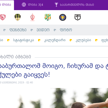
ი ლიგა
ლიგა 3|4
საქართველოს თასი
ფენტეზი
ვიდეო
ფოტო
ბი
სტატისტიკა
კალენდარი
კლუბები
ფე
ახალი ამბები
საბურთალომ მოიგო, ჩიხურამ და
ქულები გაიყვეს!
3 სექტემბერი, 2019 - 02:40