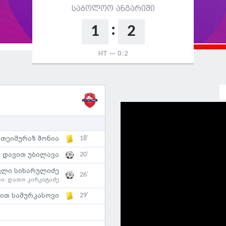
საბოლოო ანგარიში
:
1
2
HT —
0:2
18'
თეიმურაზ შონია
20'
დავით უბილავა
კლი სიხარულიძე
26'
სი:
დათო კირკიტაძე
29'
ით სამურკასოვი