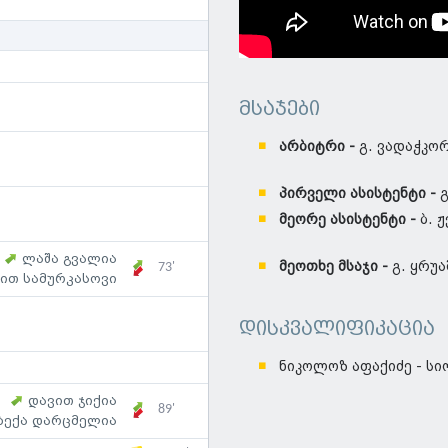
მსაჯები
არბიტრი -
გ. ვადაჭკო
პირველი ასისტენტი
-
მეორე ასისტენტი -
ბ. 
ლაშა გვალია
მეოთხე მსაჯი -
გ. ყრუ
73'
ით სამურკასოვი
დისკვალიფიკაცია
ნიკოლოზ აფაქიძე - სი
დავით ჯიქია
89'
ბექა დარცმელია