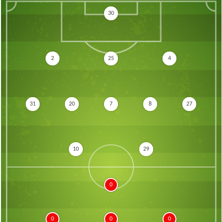
30
2
25
4
31
20
7
8
27
10
29
0
0
0
0