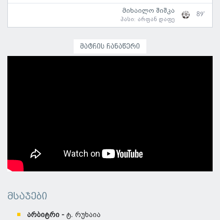
მიხაილო შიშკა
89'
პასი:
არფან დაფე
მატჩის ჩანაწერი
მსაჯები
არბიტრი -
ტ. რუხაია