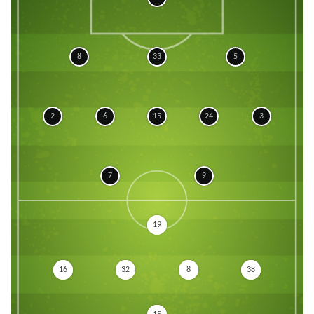
8
33
5
2
6
15
24
3
7
9
19
16
32
8
38