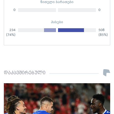
წითელი ბარათები
0
0
პასები
234
508
(74%)
(85%)
დაკავშირებული