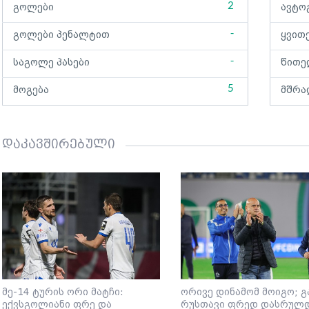
2
გოლები
ავტო
-
გოლები პენალტით
ყვით
-
საგოლე პასები
წითე
5
მოგება
მშრა
დაკავშირებული
მე-14 ტურის ორი მატჩი:
ორივე დინამომ მოიგო; გ
ექვსგოლიანი ფრე და
რუსთავი ფრედ დასრულ