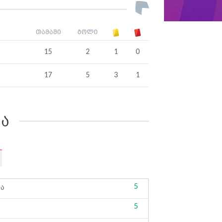
თამაში
გოლი
15
2
1
0
17
5
3
1
კა
5
ბა
5