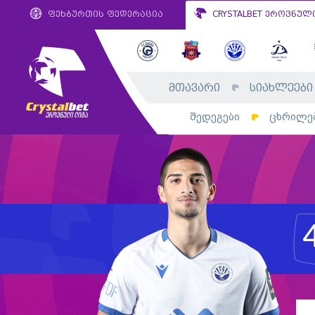
ფეხბურთის ფედერაცია
CRYSTALBET ეროვნულ
მთავარი
სიახლეები
შედეგები
ცხრილე