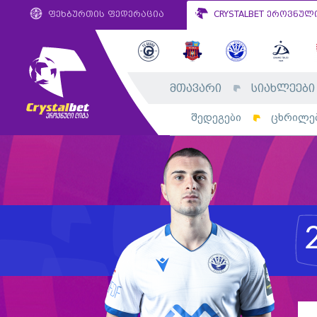
ფეხბურთის ფედერაცია
CRYSTALBET ეროვნულ
მთავარი
სიახლეები
შედეგები
ცხრილე