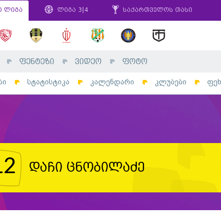
ი ლიგა
ლიგა 3|4
საქართველოს თასი
ფენტეზი
ვიდეო
ფოტო
ბი
სტატისტიკა
კალენდარი
კლუბები
ფე
12
დაჩი ცნობილაძე