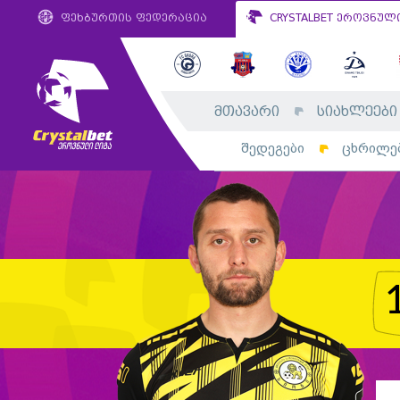
ფეხბურთის ფედერაცია
CRYSTALBET ეროვნულ
მთავარი
სიახლეები
შედეგები
ცხრილე