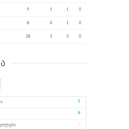
9
1
1
0
8
0
1
0
28
3
3
0
კა
5
ბა
6
-
გოლები