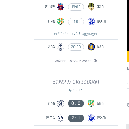
დილ
მეშ
19:00
სმგ
დბთ
21:00
ორშაბათი, 17 აგვისტო
გაგ
სპა
20:00
სრული კალენდარი
E
ბოლო თამაშები
2
ტური 19
0
:
0
გაგ
სმგ
2
:
1
დთბ
დბთ