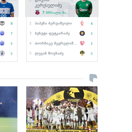
1.
Კერესელიძე
7
მშრალი მატჩი
2.
Პაპუნა Ბერუაშვილი
8
6
3.
Ბუხუტი Ფუტკარაძე
7
5
4.
Თორნიკე Მეგრელიშვილი
5
5
5.
Ლევან Შოვნაძე
5
5