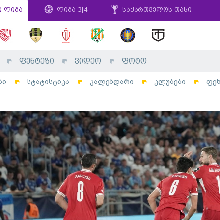
ი ლიგა
ლიგა 3|4
საქართველოს თასი
ფენტეზი
ვიდეო
ფოტო
ბი
სტატისტიკა
კალენდარი
კლუბები
ფე