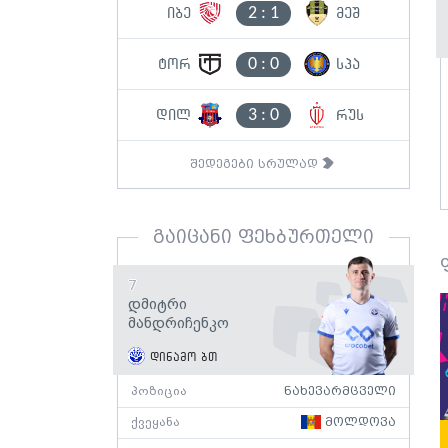
2
:
1
იბე
მეშ
0
:
0
ტორ
სპა
3
:
0
დილ
რუს
შედეგები სრულად
გაიცანი ფეხბურთელი
7
Დმიტრი
Მანდრიჩენკო
დინამო ბთ
პოზიცია
ნახევარმცველი
ქვეყანა
მოლდოვა