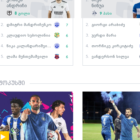
1.
1.
Ანდრიჩი
Ნინუა
8
გოლი
9
პასი
2.
Დმიტრი Მანდრიჩენკო
2.
Გიორგი Არაბიძე
7
3.
Კლაუდიო Სებოლინია
3.
Უერდი Მარა
6
4.
Ნიკა Კალანდარიშვილი
4.
Თორნიკე Კირკიტაძე
6
5.
Ლაშა Მენთეშაშვილი
5.
Ვანდერსონ Სილვა
6
ფოკუსში