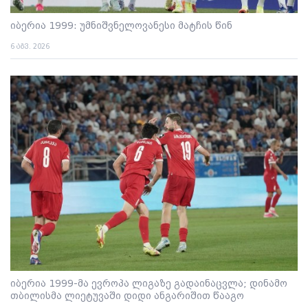
იბერია 1999: უმნიშვნელოვანესი მატჩის წინ
6 აგვ. 2026
იბერია 1999-მა ევროპა ლიგაზე გადაინაცვლა; დინამო
თბილისმა ლიეტუვაში დიდი ანგარიშით წააგო