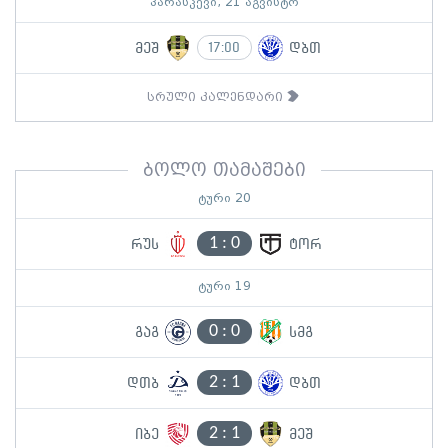
პარასკევი, 21 აგვისტო
მეშ
დბთ
17:00
სრული კალენდარი
ბოლო თამაშები
ტური 20
1
:
0
რუს
ტორ
ტური 19
0
:
0
გაგ
სმგ
2
:
1
დთბ
დბთ
2
:
1
იბე
მეშ