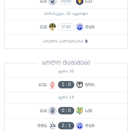
გაგ
სპა
20:00
პარასკევი, 21 აგვისტო
მეშ
დბთ
17:00
სრული კალენდარი
ბოლო თამაშები
ტური 20
1
:
0
რუს
ტორ
ტური 19
0
:
0
გაგ
სმგ
2
:
1
დთბ
დბთ