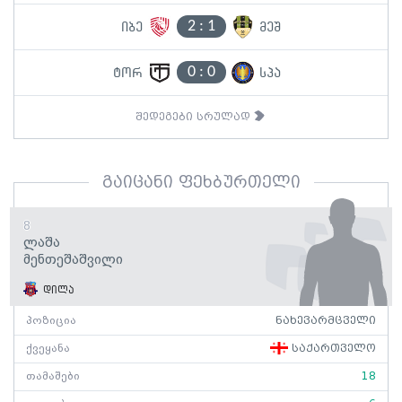
2
:
1
იბე
მეშ
0
:
0
ტორ
სპა
შედეგები სრულად
გაიცანი ფეხბურთელი
8
Ლაშა
Მენთეშაშვილი
დილა
პოზიცია
ნახევარმცველი
ქვეყანა
საქართველო
თამაშები
18