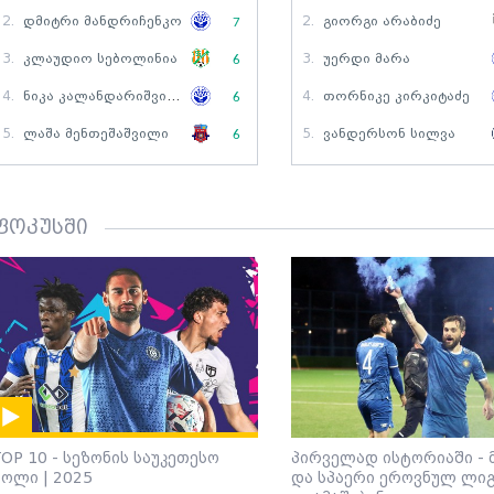
2.
Დმიტრი Მანდრიჩენკო
2.
Გიორგი Არაბიძე
7
3.
Კლაუდიო Სებოლინია
3.
Უერდი Მარა
6
4.
Ნიკა Კალანდარიშვილი
4.
Თორნიკე Კირკიტაძე
6
5.
Ლაშა Მენთეშაშვილი
5.
Ვანდერსონ Სილვა
6
ფოკუსში
OP 10 - სეზონის საუკეთესო
პირველად ისტორიაში - 
გოლი | 2025
და სპაერი ეროვნულ ლი