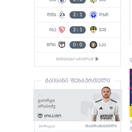
2
:
1
დთბ
დბთ
2
:
1
იბე
მეშ
0
:
0
ტორ
სპა
შედეგები სრულად
გაიცანი ფეხბურთელი
11
Გიორგი
Არაბიძე
ტორპედო
T
პოზიცია
თავდამსხმელი