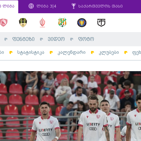
ი ლიგა
ლიგა 3|4
საქართველოს თასი
ფენტეზი
ვიდეო
ფოტო
ბი
სტატისტიკა
კალენდარი
კლუბები
ფე