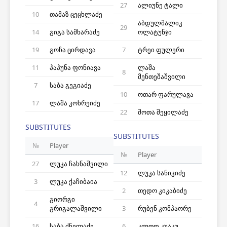
27
ალიუნე ტალი
10
თამაზ ცეცხლაძე
აბდულმალიკ
29
14
გიგა სამხარაძე
ოლატუნჯი
19
გოჩა ცირდავა
7
ტრეი ფულერი
11
პაპუნა ფონიავა
ლაშა
8
მენთეშაშვილი
7
საბა გეგიაძე
10
ოთარ ფარულავა
17
ლაშა კოხრეიძე
22
შოთა შეყილაძე
SUBSTITUTES
SUBSTITUTES
№
Player
№
Player
27
ლუკა ჩახნაშვილი
12
ლუკა სანიკიძე
3
ლუკა ქაჩიბაია
2
თედო კიკაბიძე
გიორგი
4
გრიგალაშვილი
3
რუბენ კომპაორე
16
საბა ძნელაძე
6
კლოდ კუაკუ