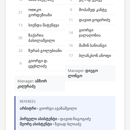
ოთიკო
9
მოჰამედ კანტე
21
გორდეზიანი
11
დავით გოცირიძე
13
სიენდა მატენჯვა
გიორგი
14
ზაქარია
ჯალაღონია
30
ბასილაშვილი
16
მამინ სანიანგი
24
ზურაბ გოლუბიანი
17
ბლანკსონ ანოფი
გიორგი დ.
9
ცეცხლაძე
Manager:
დიეგო
ლონგო
Manager:
ანზორ
კიღურაძე
REFEREES
არბიტრი -
გიორგი ავაზაშვილი
პირველი ასისტენტი -
დავით ჩიგოგიძე
მეორე ასისტენტი -
ზვიად ბლიაძე