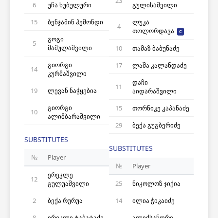
23
6
უჩა ხუბულური
გულისაშვილი
15
ბენჯამინ ჰემონდი
ლუკა
4
თოლორდავა
C
გოგი
5
მამულაშვილი
10
თამაზ ბაბუნაძე
გიორგი
17
ლაშა კალანდაძე
14
კურმაშვილი
დაჩი
11
19
ლევან ნაჭყებია
აიდარაშვილი
გიორგი
15
თორნიკე კაპანაძე
10
ალიმბარაშვილი
29
ბექა გუგბერიძე
SUBSTITUTES
SUBSTITUTES
№
Player
№
Player
ერეკლე
12
გულუაშვილი
25
ნიკოლოზ ჯიქია
2
ბექა რურუა
14
ილია ჭიკაიძე
8
ერეკლე ტაბატაძე
ალექსანდრე