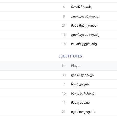
6
როინ ჩხაიძე
9
გიორგი იაკობიძე
21
მიშა მუშკუდიანი
16
გიორგი ახალაძე
18
ოთარ კვერნაძე
SUBSTITUTES
№
Player
30
ლუკა ლეჟავა
7
ნიკა კიტია
10
ზაურ სიჭინავა
11
მათე ანთია
21
ივან იოკოვიჩი