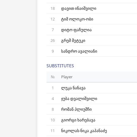
18
დავით ინაიშვილი
12
ტიმ ოლოკო-ობი
7
დიტო ფაჩულია
26
გრემ მეტუკი
9
სანდრო ავალიანი
SUBSTITUTES
№
Player
1
ლუკა ნანავა
4
ჯუბა დვალიშვილი
8
რომან პლიუშჩი
10
გიორგი ხარებავა
11
ნიკოლას-ნიკა კაპანაძე