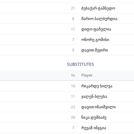
21
ბუბაქარ ტამბედო
8
მარიო ბალბურდია
11
დიტო ფაჩულია
7
ონორე გომისი
9
დავით მუჯირი
SUBSTITUTES
№
Player
16
რიკარდუ სილვა
11
ჯალენ ბლესა
22
დავით ინაიშვილი
26
ნიკა დუმბაძე
7
რევაზ ინჯგია