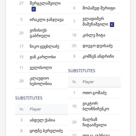
27
შერგელაშვილი
6
მოჰამედ შერიფი
C
ვლადიმერ
5
ირაკლი ჯანჯღავა
7
მამუჩაშვილი
C
ვინისიუს
20
18
კისლე ზიტა
გაბრიელი
35
დიეგო დეისაძე
17
ნიკო ცეცხლაძე
9
კომნენ ანდრიჩი
15
ჟან კარლოსი
11
ველისოლი
SUBSTITUTES
კლაუდიო
28
№
Player
სებოლინია
1
ოთო გოშაძე
SUBSTITUTES
ვიკტორ
18
ბლიზნიჩენკო
№
Player
მალხაზ
3
აბდულ ქაბია
29
ჩიტაიშვილი
8
ცოტნე ბერელიძე
15
ლუკა კუპრავა