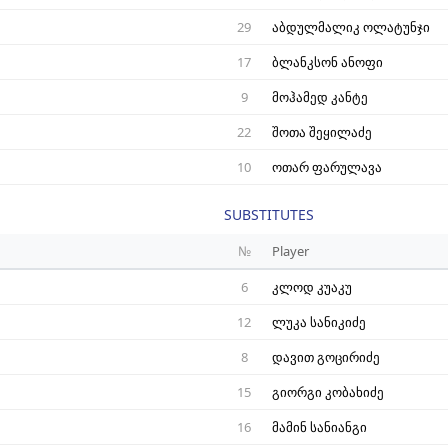
29
აბდულმალიკ ოლატუნჯი
17
ბლანკსონ ანოფი
9
მოჰამედ კანტე
22
შოთა შეყილაძე
10
ოთარ ფარულავა
SUBSTITUTES
№
Player
6
კლოდ კუაკუ
12
ლუკა სანიკიძე
8
დავით გოცირიძე
15
გიორგი კობახიძე
16
მამინ სანიანგი