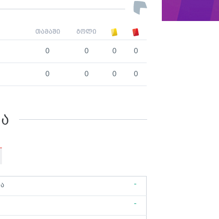
თამაში
გოლი
0
0
0
0
0
0
0
0
კა
-
ბა
-