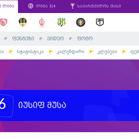
ი ლიგა
ლიგა 3|4
საქართველოს თასი
ფენტეზი
ვიდეო
ფოტო
ბი
სტატისტიკა
კალენდარი
კლუბები
ფე
6
იუსიფ მუსა