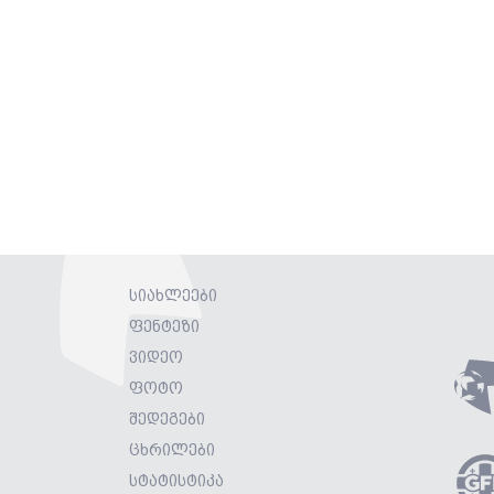
სიახლეები
ფენტეზი
ვიდეო
ფოტო
შედეგები
ცხრილები
სტატისტიკა