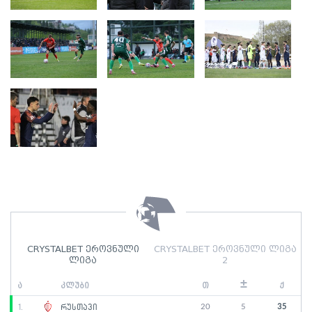
CRYSTALBET ეროვნული
CRYSTALBET ეროვნული ლიგა
ლიგა
2
±
ა
კლუბი
თ
ქ
20
5
35
1.
რუსთავი