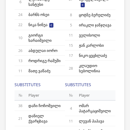
6
სანტუსი
C
24
ბარნს ოსეი
8
ცოტნე ბერელიძე
22
ნიკა ნინუა
5
ირაკლი ჯანჯღავა
C
გიორგი
11
ველისოლი
10
ხარაიშვილი
15
ჟან კარლოსი
26
აბდულაი იორო
17
ნიკო ცეცხლაძე
13
როდრიგუ რამუში
კლაუდიო
28
11
მათე ვაწაძე
სებოლინია
SUBSTITUTES
SUBSTITUTES
№
Player
№
Player
38
დაჩი ჩოჩოშვილი
ომარ
4
პატარკაციშვილი
დანიელ
21
ქვარცხავა
11
ლევან პაპავა