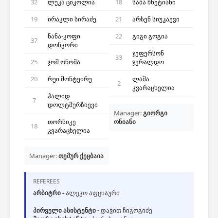
32
ლუკა ციკოლია
18
საბა ჩხეტიანი
19
ირაკლი სირაძე
21
არსენ სიუკაევი
ნანა-კოფი
22
გიგი გოგია
37
დონკორი
ჯეფერსონ
33
25
ჯოშ ონომა
ჯერალდო
20
რუი მონტეირუ
ლაშა
2
კვარაცხელია
ჰალიდ
7
დოლტმურზიევი
Manager:
გიორგი
თორნიკე
ონიანი
18
კვარაცხელია
Manager:
თემურ ქეცბაია
REFEREES
არბიტრი -
ალეკო აფციაური
პირველი ასისტენტი -
დავით ჩიგოგიძე