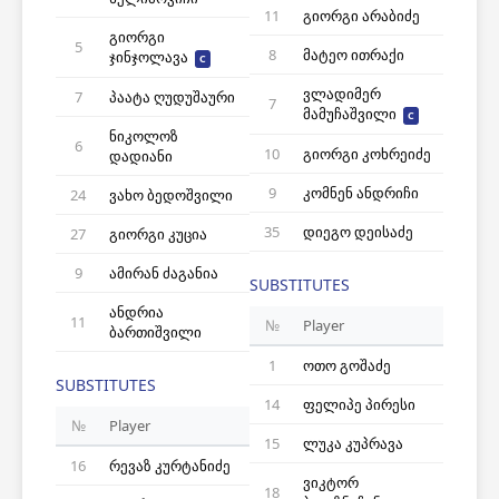
11
გიორგი არაბიძე
გიორგი
5
8
მატეო ითრაქი
ჯინჯოლავა
C
ვლადიმერ
7
პაატა ღუდუშაური
7
მამუჩაშვილი
C
ნიკოლოზ
6
10
გიორგი კოხრეიძე
დადიანი
9
კომნენ ანდრიჩი
24
ვახო ბედოშვილი
35
დიეგო დეისაძე
27
გიორგი კუცია
9
ამირან ძაგანია
SUBSTITUTES
ანდრია
11
№
Player
ბართიშვილი
1
ოთო გოშაძე
SUBSTITUTES
14
ფელიპე პირესი
№
Player
15
ლუკა კუპრავა
16
რევაზ კურტანიძე
ვიკტორ
18