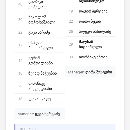
ბლიზნიჩენკო
გიორგი
40
ქობულაძე
19
დავით პერტაია
ნიკოლოზ
30
22
დათო ბუკია
ბოჭორიშვილი
26
ალეკო ბასილაძე
22
გივი ხაჩიძე
მალხაზ
ირაკლი
29
17
ჩიტაიშვილი
ბიძინაშვილი
30
თორნიკე ანთია
გურამ
14
გოშთელიანი
Manager:
დირკ შუსტერი
10
ზვიად ნაჭყებია
თორნიკე
29
ახვლედიანი
18
ლუკას კაფე
Manager:
გუგა ნერგაძე
REFEREES