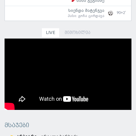
საბა გეგიაძე
სიენდა მატენჯვა
90+2'
პასი:
გოჩა ცირდავა
LIVE
მიმოხილვა
მსაჯები