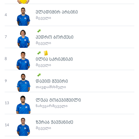
ვლადიმირ არსიჩი
4
მცველი
7
პედრო ბორჟესი
მცველი
8
ილია სკრიპნიკი
მცველი
9
დავით მუჯირი
თავდამსხმელი
ლუკა გობეჯიშვილი
13
ნახევარმცველი
ზურაბ ჭავჭანიძე
14
მცველი