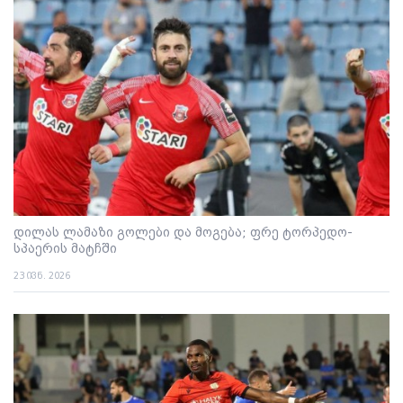
დილას ლამაზი გოლები და მოგება; ფრე ტორპედო-
სპაერის მატჩში
23 ივნ. 2026