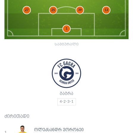
27
25
39
13
1
სამგურალი
გაგრა
4-2-3-1
ძირითადი
ოლეკსანდრ ვორობეი
1