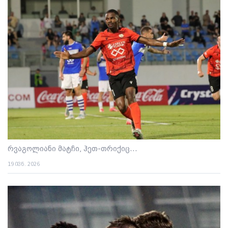
რვაგოლიანი მატჩი, ჰეთ-თრიქიც...
19 ივნ. 2026