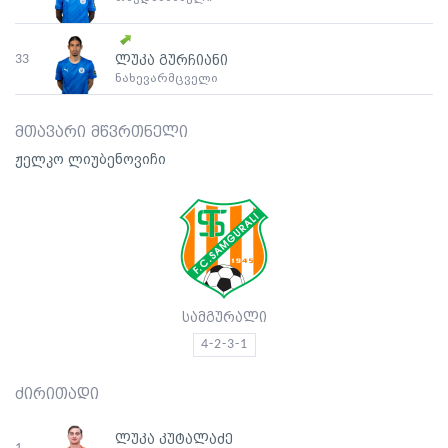
33
ლუკა გურჩიანი
ნახევარმცველი
მთავარი მწვრთნელი
ჟელკო ლიუბენოვიჩი
სამგურალი
4-2-3-1
ძირითადი
ლუკა კუტალაძე